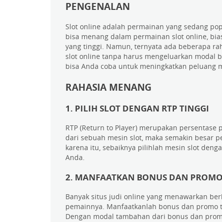
PENGENALAN
Slot online adalah permainan yang sedang popu
bisa menang dalam permainan slot online, bi
yang tinggi. Namun, ternyata ada beberapa 
slot online tanpa harus mengeluarkan modal be
bisa Anda coba untuk meningkatkan peluang m
RAHASIA MENANG
1. PILIH SLOT DENGAN RTP TINGGI
RTP (Return to Player) merupakan persentase p
dari sebuah mesin slot, maka semakin besar
karena itu, sebaiknya pilihlah mesin slot de
Anda.
2. MANFAATKAN BONUS DAN PROM
Banyak situs judi online yang menawarkan be
pemainnya. Manfaatkanlah bonus dan promo t
Dengan modal tambahan dari bonus dan pro