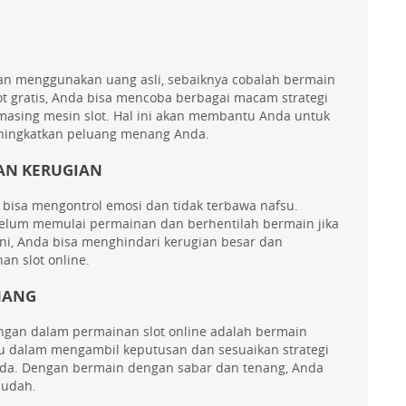
an menggunakan uang asli, sebaiknya cobalah bermain
lot gratis, Anda bisa mencoba berbagai macam strategi
asing mesin slot. Hal ini akan membantu Anda untuk
eningkatkan peluang menang Anda.
AN KERUGIAN
k bisa mengontrol emosi dan tidak terbawa nafsu.
elum memulai permainan dan berhentilah bermain jika
ni, Anda bisa menghindari kerugian besar dan
n slot online.
NANG
ngan dalam permainan slot online adalah bermain
u dalam mengambil keputusan dan sesuaikan strategi
ada. Dengan bermain dengan sabar dan tenang, Anda
mudah.