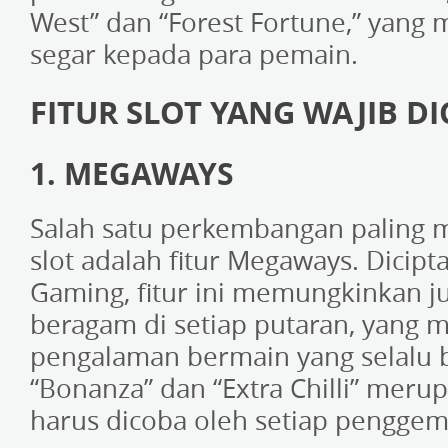
West” dan “Forest Fortune,” yang
segar kepada para pemain.
FITUR SLOT YANG WAJIB D
1. MEGAWAYS
Salah satu perkembangan paling m
slot adalah fitur Megaways. Dicipt
Gaming, fitur ini memungkinkan 
beragam di setiap putaran, yang
pengalaman bermain yang selalu ba
“Bonanza” dan “Extra Chilli” meru
harus dicoba oleh setiap penggema