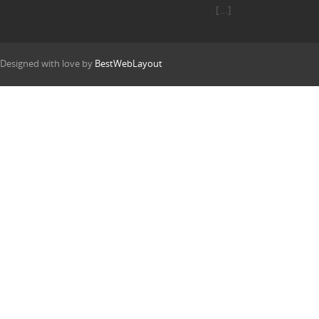
[...]
Designed with love by
BestWebLayout