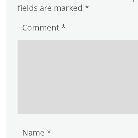
fields are marked
*
Comment
*
Name
*