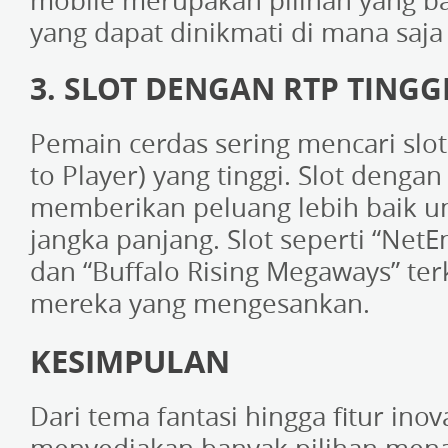
mobile merupakan pilihan yang bai
yang dapat dinikmati di mana saja
3. SLOT DENGAN RTP TINGG
Pemain cerdas sering mencari slo
to Player) yang tinggi. Slot dengan
memberikan peluang lebih baik 
jangka panjang. Slot seperti “NetE
dan “Buffalo Rising Megaways” ter
mereka yang mengesankan.
KESIMPULAN
Dari tema fantasi hingga fitur inova