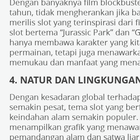
Dengan banyaknya film blockbuster
tahun, tidak mengherankan jika 
merilis slot yang terinspirasi dari 
slot bertema “Jurassic Park” dan “
hanya membawa karakter yang kita
permainan, tetapi juga menawarka
memukau dan manfaat yang mena
4. NATUR DAN LINGKUNGA
Dengan kesadaran global terhada
semakin pesat, tema slot yang be
keindahan alam semakin populer. 
menampilkan grafik yang menawa
pemandangan alam dan satwa liar, 