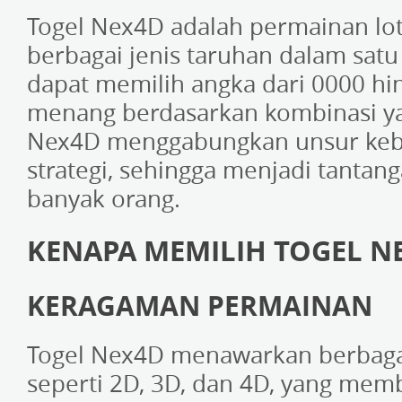
Togel Nex4D adalah permainan l
berbagai jenis taruhan dalam satu
dapat memilih angka dari 0000 hi
menang berdasarkan kombinasi yan
Nex4D menggabungkan unsur keb
strategi, sehingga menjadi tantan
banyak orang.
KENAPA MEMILIH TOGEL N
KERAGAMAN PERMAINAN
Togel Nex4D menawarkan berbagai
seperti 2D, 3D, dan 4D, yang me