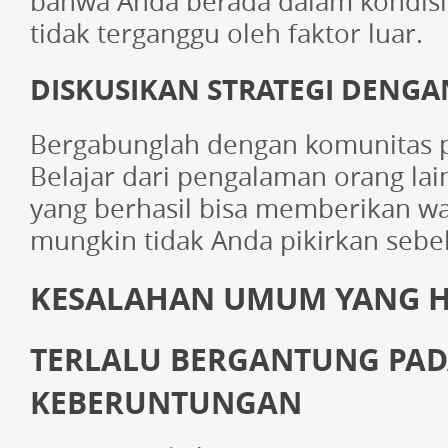
bahwa Anda berada dalam kondisi 
tidak terganggu oleh faktor luar.
DISKUSIKAN STRATEGI DENGA
Bergabunglah dengan komunitas 
Belajar dari pengalaman orang lain
yang berhasil bisa memberikan w
mungkin tidak Anda pikirkan seb
KESALAHAN UMUM YANG H
TERLALU BERGANTUNG PA
KEBERUNTUNGAN