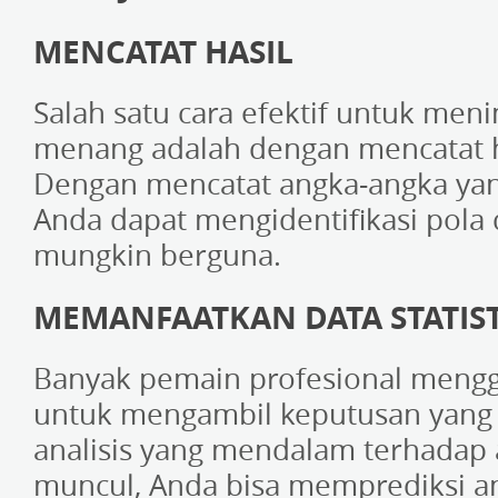
MENCATAT HASIL
Salah satu cara efektif untuk men
menang adalah dengan mencatat h
Dengan mencatat angka-angka yan
Anda dapat mengidentifikasi pola 
mungkin berguna.
MEMANFAATKAN DATA STATIST
Banyak pemain profesional menggu
untuk mengambil keputusan yang 
analisis yang mendalam terhadap
muncul, Anda bisa memprediksi a