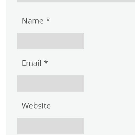
Name
*
Email
*
Website