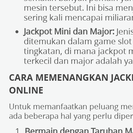
mesin tersebut. Ini bisa men
sering kali mencapai miliara
Jackpot Mini dan Major:
Jeni
ditemukan dalam game slot
tingkatan, di mana jackpot 
terkecil dan major adalah ya
CARA MEMENANGKAN JACKP
ONLINE
Untuk memanfaatkan peluang me
ada beberapa hal yang perlu diper
Bermain dengan Taruhan M