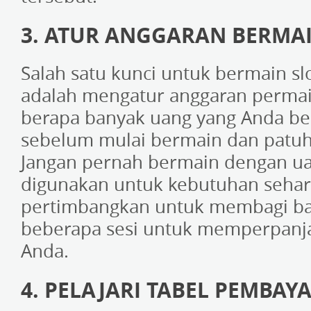
3. ATUR ANGGARAN BERMA
Salah satu kunci untuk bermain sl
adalah mengatur anggaran perma
berapa banyak uang yang Anda be
sebelum mulai bermain dan patuhi
Jangan pernah bermain dengan u
digunakan untuk kebutuhan sehari-h
pertimbangkan untuk membagi ba
beberapa sesi untuk memperpanj
Anda.
4. PELAJARI TABEL PEMBAY