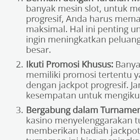
banyak mesin slot, untuk 
progresif, Anda harus mem
maksimal. Hal ini penting un
ingin meningkatkan peluang
besar.
Ikuti Promosi Khusus:
Banyak
memiliki promosi tertentu
dengan jackpot progresif. J
kesempatan untuk mengikut
Bergabung dalam Turnamen 
kasino menyelenggarakan 
memberikan hadiah jackpot