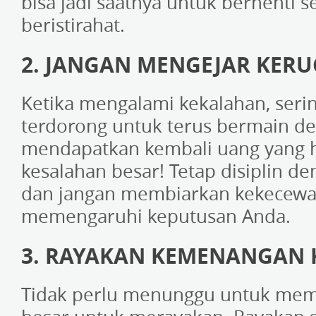
bisa jadi saatnya untuk berhenti 
beristirahat.
2. JANGAN MENGEJAR KERU
Ketika mengalami kekalahan, seri
terdorong untuk terus bermain d
mendapatkan kembali uang yang hi
kesalahan besar! Tetap disiplin d
dan jangan membiarkan kekecew
memengaruhi keputusan Anda.
3. RAYAKAN KEMENANGAN 
Tidak perlu menunggu untuk mem