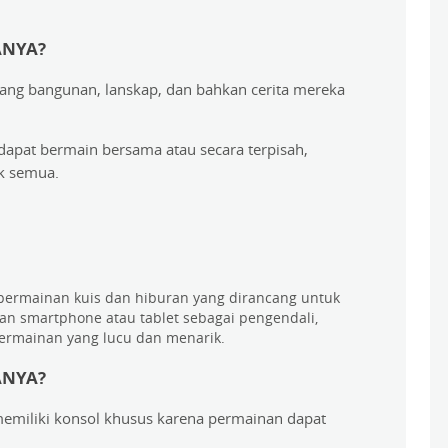
ANYA?
ang bangunan, lanskap, dan bahkan cerita mereka
 dapat bermain bersama atau secara terpisah,
k semua.
 permainan kuis dan hiburan yang dirancang untuk
n smartphone atau tablet sebagai pengendali,
ermainan yang lucu dan menarik.
ANYA?
 memiliki konsol khusus karena permainan dapat