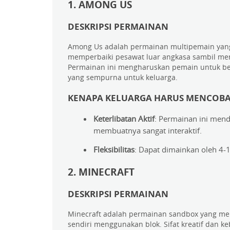
1.
AMONG US
DESKRIPSI PERMAINAN
Among Us adalah permainan multipemain yang
memperbaiki pesawat luar angkasa sambil men
Permainan ini mengharuskan pemain untuk ber
yang sempurna untuk keluarga.
KENAPA KELUARGA HARUS MENCOB
Keterlibatan Aktif
: Permainan ini mend
membuatnya sangat interaktif.
Fleksibilitas
: Dapat dimainkan oleh 4-1
2.
MINECRAFT
DESKRIPSI PERMAINAN
Minecraft adalah permainan sandbox yang m
sendiri menggunakan blok. Sifat kreatif dan