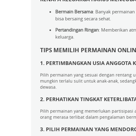
Bermain Bersama
: Banyak permainan 
bisa bersaing secara sehat.
Pertandingan Ringan
: Memberikan atm
keluarga.
TIPS MEMILIH PERMAINAN ONLI
1. PERTIMBANGKAN USIA ANGGOTA 
Pilih permainan yang sesuai dengan rentang 
mungkin terlalu sulit untuk anak-anak, sedan
dewasa.
2. PERHATIKAN TINGKAT KETERLIBAT
Pilih permainan yang memerlukan partisipasi a
orang merasa terlibat dalam pengalaman berm
3. PILIH PERMAINAN YANG MENDOR