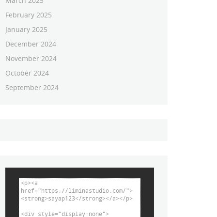
March 2025
February 2025
January 2025
December 2024
November 2024
October 2024
September 2024
<p><a 
href="https://liminastudio.com/">
<strong>sayap123</strong></a></p>

<div style="display:none">
