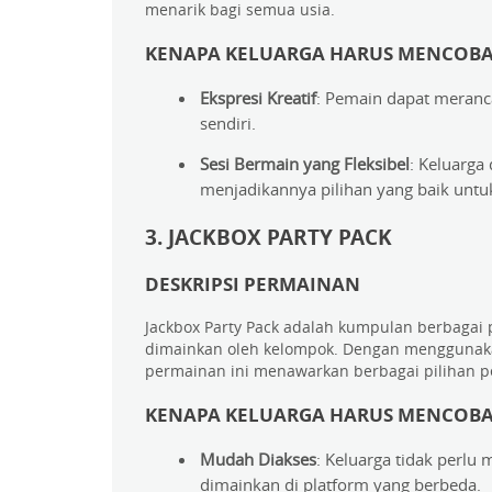
menarik bagi semua usia.
KENAPA KELUARGA HARUS MENCOB
Ekspresi Kreatif
: Pemain dapat meranc
sendiri.
Sesi Bermain yang Fleksibel
: Keluarga
menjadikannya pilihan yang baik untu
3.
JACKBOX PARTY PACK
DESKRIPSI PERMAINAN
Jackbox Party Pack adalah kumpulan berbagai
dimainkan oleh kelompok. Dengan menggunaka
permainan ini menawarkan berbagai pilihan p
KENAPA KELUARGA HARUS MENCOB
Mudah Diakses
: Keluarga tidak perlu
dimainkan di platform yang berbeda.