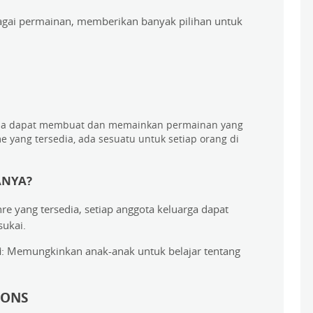
bagai permainan, memberikan banyak pilihan untuk
una dapat membuat dan memainkan permainan yang
 yang tersedia, ada sesuatu untuk setiap orang di
ANYA?
re yang tersedia, setiap anggota keluarga dapat
ukai.
i
: Memungkinkan anak-anak untuk belajar tentang
ZONS