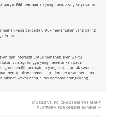
eluarga. Pilih permainan yang mendorong kerja sama
 permainan yang berbeda untuk menemukan yang paling
ga Anda.
kan dan interaktif untuk menghabiskan waktu
rlukan strategi hingga yang menekankan pada
a. Dengan memilih permainan yang sesuai untuk semua
 dapat menciptakan momen seru dan berkesan bersama
an nikmati waktu berkualitas bersama orang-orang
MOBILE VS. PC: CHOOSING THE RIGHT
PLATFORM FOR ONLINE GAMING ⇒