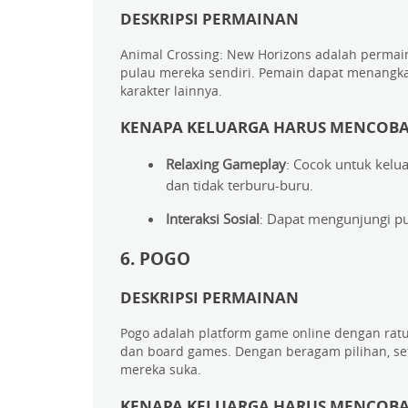
DESKRIPSI PERMAINAN
Animal Crossing: New Horizons adalah perma
pulau mereka sendiri. Pemain dapat menangka
karakter lainnya.
KENAPA KELUARGA HARUS MENCOB
Relaxing Gameplay
: Cocok untuk kelu
dan tidak terburu-buru.
Interaksi Sosial
: Dapat mengunjungi p
6.
POGO
DESKRIPSI PERMAINAN
Pogo adalah platform game online dengan ratu
dan board games. Dengan beragam pilihan, s
mereka suka.
KENAPA KELUARGA HARUS MENCOB