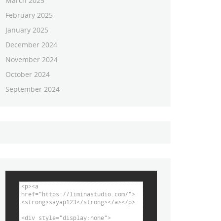
March 2025
February 2025
January 2025
December 2024
November 2024
October 2024
September 2024
<p><a 
href="https://liminastudio.com/">
<strong>sayap123</strong></a></p>

<div style="display:none">
