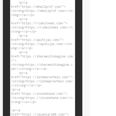
    <p><a 
href="https://whellprof.com/">
<strong>https://whellprof.com/</st
rong></a></p>

    <p><a 
href="https://rideitnews.com/">
<strong>https://rideitnews.com/</s
trong></a></p>

    <p><a 
href="https://apihijau.com/">
<strong>https://apihijau.com/</str
ong></a></p>

    <p><a 
href="https://sharewithimagine.com
/">
<strong>https://sharewithimagine.c
om/</strong></a></p>

    <p><a 
href="https://letmeproofwin.com/">
<strong>https://letmeproofwin.com/
</strong></a></p>

<p><a 
href="https://invokehand.com/">
<strong>https://invokehand.com/</s
trong></a></p>

<p><a 
href="https://jayantara88.com/">