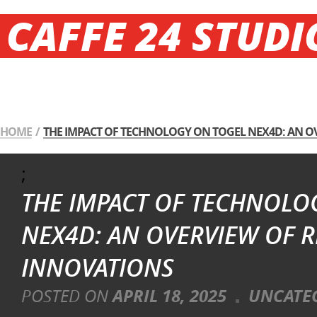
CAFFE 24 STUDI
HOME
/
THE IMPACT OF TECHNOLOGY ON TOGEL NEX4D: AN O
;
THE IMPACT OF TECHNOLO
NEX4D: AN OVERVIEW OF 
INNOVATIONS
POSTED ON
APRIL 18, 2025
UNCATE