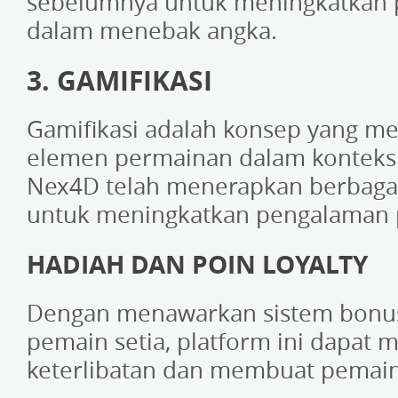
sebelumnya untuk meningkatkan 
dalam menebak angka.
3. GAMIFIKASI
Gamifikasi adalah konsep yang me
elemen permainan dalam konteks
Nex4D telah menerapkan berbagai
untuk meningkatkan pengalaman 
HADIAH DAN POIN LOYALTY
Dengan menawarkan sistem bonus
pemain setia, platform ini dapat
keterlibatan dan membuat pemain