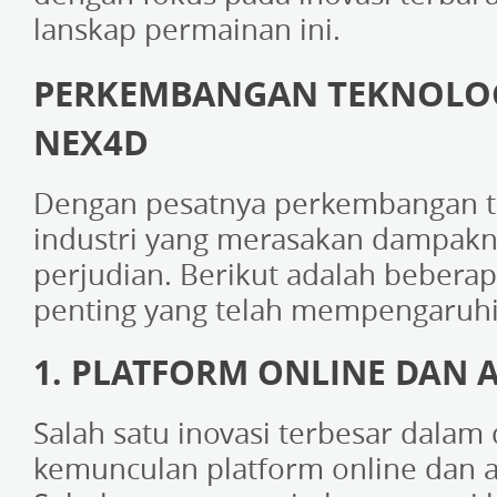
lanskap permainan ini.
PERKEMBANGAN TEKNOLOG
NEX4D
Dengan pesatnya perkembangan t
industri yang merasakan dampakny
perjudian. Berikut adalah beberap
penting yang telah mempengaruhi
1. PLATFORM ONLINE DAN A
Salah satu inovasi terbesar dalam 
kemunculan platform online dan a