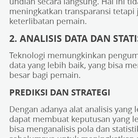
undian secara langsung. Hal ini ti
meningkatkan transparansi tetapi
keterlibatan pemain.
2. ANALISIS DATA DAN STATI
Teknologi memungkinkan pengump
data yang lebih baik, yang bisa 
besar bagi pemain.
PREDIKSI DAN STRATEGI
Dengan adanya alat analisis yang 
dapat membuat keputusan yang le
bisa menganalisis pola dan statistik