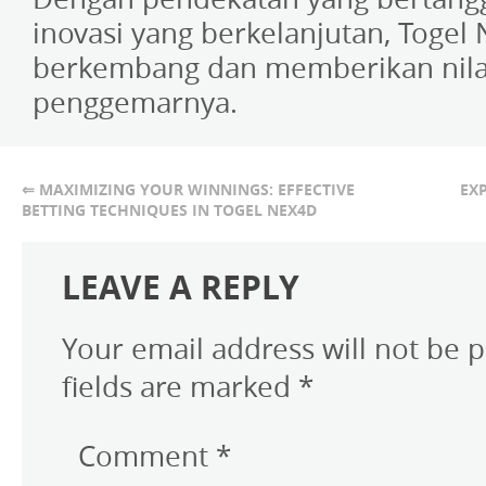
inovasi yang berkelanjutan, Togel
berkembang dan memberikan nilai
penggemarnya.
⇐ MAXIMIZING YOUR WINNINGS: EFFECTIVE
EX
BETTING TECHNIQUES IN TOGEL NEX4D
LEAVE A REPLY
Your email address will not be 
fields are marked
*
Comment
*