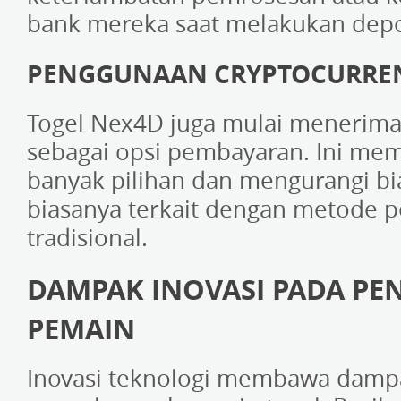
bank mereka saat melakukan depos
PENGGUNAAN CRYPTOCURRE
Togel Nex4D juga mulai menerima
sebagai opsi pembayaran. Ini me
banyak pilihan dan mengurangi bia
biasanya terkait dengan metode 
tradisional.
DAMPAK INOVASI PADA P
PEMAIN
Inovasi teknologi membawa damp