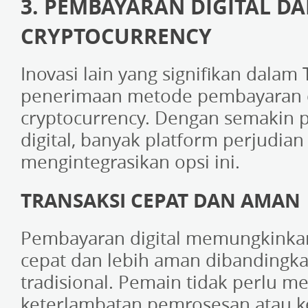
3. PEMBAYARAN DIGITAL D
CRYPTOCURRENCY
Inovasi lain yang signifikan dalam
penerimaan metode pembayaran d
cryptocurrency. Dengan semakin 
digital, banyak platform perjudian
mengintegrasikan opsi ini.
TRANSAKSI CEPAT DAN AMAN
Pembayaran digital memungkinkan 
cepat dan lebih aman dibanding
tradisional. Pemain tidak perlu 
keterlambatan pemrosesan atau 