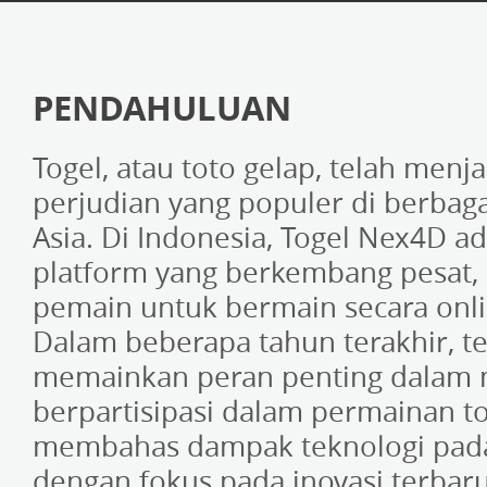
PENDAHULUAN
Togel, atau toto gelap, telah menj
perjudian yang populer di berbaga
Asia. Di Indonesia, Togel Nex4D ad
platform yang berkembang pesat
pemain untuk bermain secara onl
Dalam beberapa tahun terakhir, te
memainkan peran penting dalam 
berpartisipasi dalam permainan tog
membahas dampak teknologi pada
dengan fokus pada inovasi terba