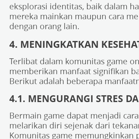
eksplorasi identitas, baik dalam ha
mereka mainkan maupun cara mer
dengan orang lain.
4. MENINGKATKAN KESEHA
Terlibat dalam komunitas game on
memberikan manfaat signifikan ba
Berikut adalah beberapa manfaatn
4.1. MENGURANGI STRES D
Bermain game dapat menjadi cara 
melarikan diri sejenak dari tekana
Komunitas game memungkinkan p