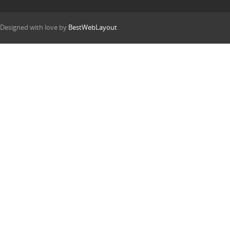
Designed with love by
BestWebLayout