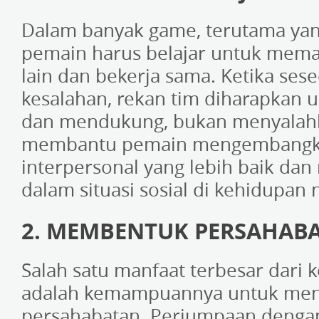
Dalam banyak game, terutama yang
pemain harus belajar untuk mem
lain dan bekerja sama. Ketika se
kesalahan, rekan tim diharapkan 
dan mendukung, bukan menyalahka
membantu pemain mengembangka
interpersonal yang lebih baik dan
dalam situasi sosial di kehidupan 
2. MEMBENTUK PERSAHAB
Salah satu manfaat terbesar dari
adalah kemampuannya untuk menc
persahabatan. Perjumpaan dengan