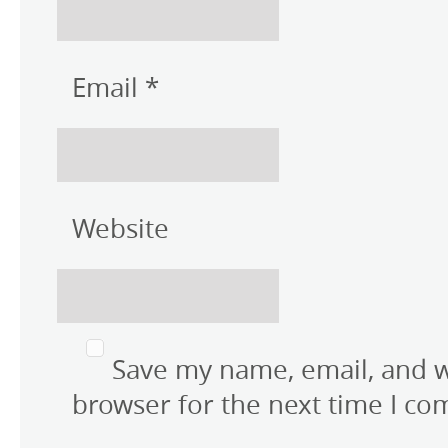
Email
*
Website
Save my name, email, and we
browser for the next time I c