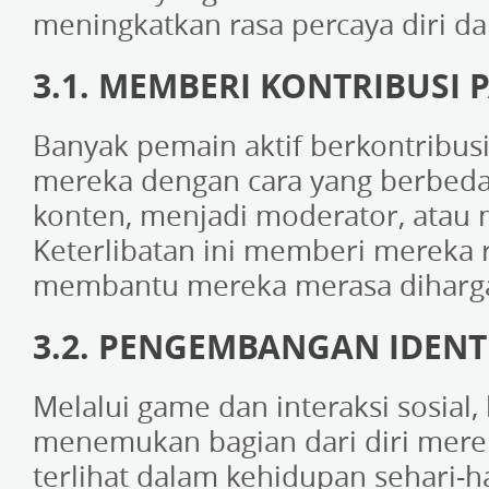
meningkatkan rasa percaya diri d
3.1. MEMBERI KONTRIBUSI
Banyak pemain aktif berkontribus
mereka dengan cara yang berbeda
konten, menjadi moderator, atau 
Keterlibatan ini memberi mereka 
membantu mereka merasa diharga
3.2. PENGEMBANGAN IDENTI
Melalui game dan interaksi sosial
menemukan bagian dari diri mere
terlihat dalam kehidupan sehari-