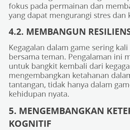
fokus pada permainan dan memban
yang dapat mengurangi stres dan
4.2. MEMBANGUN RESILIENS
Kegagalan dalam game sering kali 
bersama teman. Pengalaman ini 
untuk bangkit kembali dari kegag
mengembangkan ketahanan dala
tantangan, tidak hanya dalam gam
kehidupan nyata.
5. MENGEMBANGKAN KETE
KOGNITIF