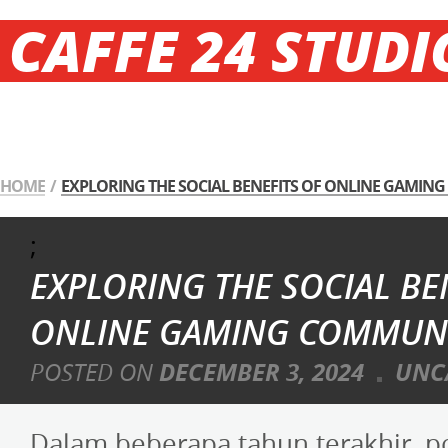
CAFFE 24 STUDI
HOME
/
EXPLORING THE SOCIAL BENEFITS OF ONLINE GAMIN
;
EXPLORING THE SOCIAL BE
ONLINE GAMING COMMUNI
POSTED ON
DECEMBER 3, 2024
UNC
Dalam beberapa tahun terakhir, p