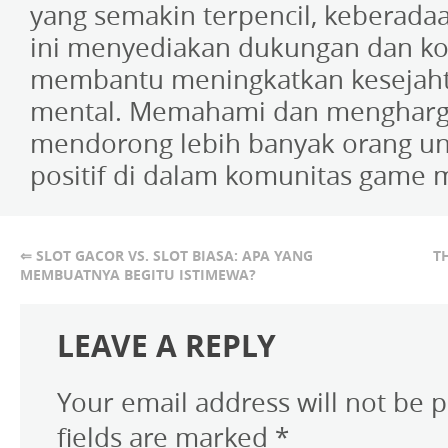
yang semakin terpencil, keberadaa
ini menyediakan dukungan dan ko
membantu meningkatkan kesejahte
mental. Memahami dan mengharga
mendorong lebih banyak orang unt
positif di dalam komunitas game 
⇐ SLOT GACOR VS. SLOT BIASA: APA YANG
T
MEMBUATNYA BEGITU ISTIMEWA?
LEAVE A REPLY
Your email address will not be 
fields are marked
*