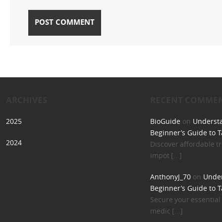
ARCHIVES
RECENT COMME
2025
BioGuide
on
Underst
Beginner’s Guide to 
2024
Discover affordable t
impot [...]
AnthonyJ_70
on
Under
Beginner’s Guide to 
Secure your essential
medic [...]