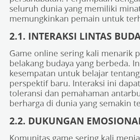
seluruh dunia yang memiliki mina
memungkinkan pemain untuk terh
2.1. INTERAKSI LINTAS BUD
Game online sering kali menarik p
belakang budaya yang berbeda. I
kesempatan untuk belajar tentan
perspektif baru. Interaksi ini dap
toleransi dan pemahaman antarbu
berharga di dunia yang semakin t
2.2. DUKUNGAN EMOSIONA
Komunitas game sering kali menja