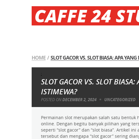
CAFFE 24 S
HOME
/
SLOT GACOR VS. SLOT BIASA: APA YAN
;
SLOT GACOR VS. SLOT BIASA
ISTIMEWA?
POSTED ON
DECEMBER 2, 2024
UNCATEGORIZED
Permainan slot merupakan salah satu bentuk hi
online. Dengan begitu banyak pilihan yang ters
seperti “slot gacor” dan “slot biasa”. Artikel 
tersebut dan mengapa “slot gacor” sering dian