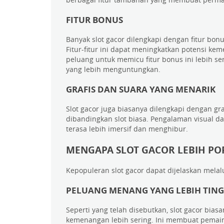
FITUR BONUS
Banyak slot gacor dilengkapi dengan fitur bonu
Fitur-fitur ini dapat meningkatkan potensi k
peluang untuk memicu fitur bonus ini lebih 
yang lebih menguntungkan.
GRAFIS DAN SUARA YANG MENARIK
Slot gacor juga biasanya dilengkapi dengan gra
dibandingkan slot biasa. Pengalaman visual 
terasa lebih imersif dan menghibur.
MENGAPA SLOT GACOR LEBIH PO
Kepopuleran slot gacor dapat dijelaskan melal
PELUANG MENANG YANG LEBIH TING
Seperti yang telah disebutkan, slot gacor bia
kemenangan lebih sering. Ini membuat pemain 