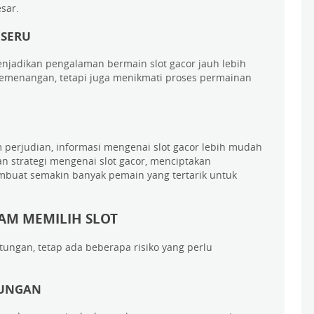
sar.
 SERU
enjadikan pengalaman bermain slot gacor jauh lebih
emenangan, tetapi juga menikmati proses permainan
 perjudian, informasi mengenai slot gacor lebih mudah
n strategi mengenai slot gacor, menciptakan
mbuat semakin banyak pemain yang tertarik untuk
AM MEMILIH SLOT
ungan, tetap ada beberapa risiko yang perlu
TUNGAN