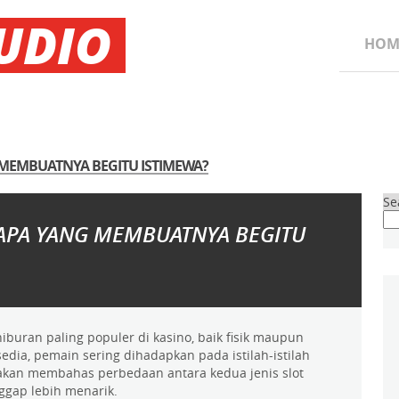
TUDIO
HOM
G MEMBUATNYA BEGITU ISTIMEWA?
Se
: APA YANG MEMBUATNYA BEGITU
buran paling populer di kasino, baik fisik maupun
edia, pemain sering dihadapkan pada istilah-istilah
ini akan membahas perbedaan antara kedua jenis slot
ggap lebih menarik.