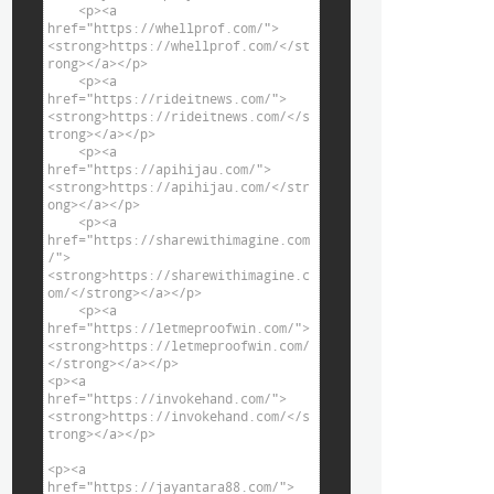
    <p><a 
href="https://whellprof.com/">
<strong>https://whellprof.com/</st
rong></a></p>

    <p><a 
href="https://rideitnews.com/">
<strong>https://rideitnews.com/</s
trong></a></p>

    <p><a 
href="https://apihijau.com/">
<strong>https://apihijau.com/</str
ong></a></p>

    <p><a 
href="https://sharewithimagine.com
/">
<strong>https://sharewithimagine.c
om/</strong></a></p>

    <p><a 
href="https://letmeproofwin.com/">
<strong>https://letmeproofwin.com/
</strong></a></p>

<p><a 
href="https://invokehand.com/">
<strong>https://invokehand.com/</s
trong></a></p>

<p><a 
href="https://jayantara88.com/">