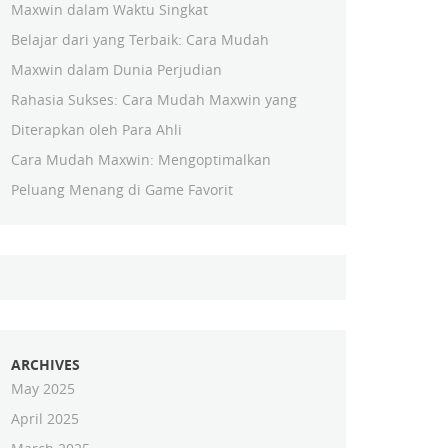
Maxwin dalam Waktu Singkat
Belajar dari yang Terbaik: Cara Mudah
Maxwin dalam Dunia Perjudian
Rahasia Sukses: Cara Mudah Maxwin yang
Diterapkan oleh Para Ahli
Cara Mudah Maxwin: Mengoptimalkan
Peluang Menang di Game Favorit
ARCHIVES
May 2025
April 2025