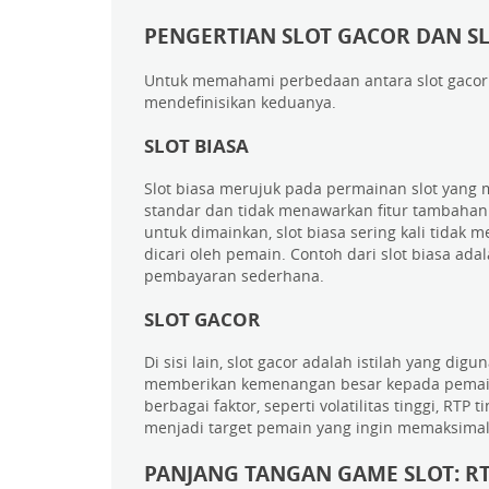
PENGERTIAN SLOT GACOR DAN SL
Untuk memahami perbedaan antara slot gacor da
mendefinisikan keduanya.
SLOT BIASA
Slot biasa merujuk pada permainan slot yang me
standar dan tidak menawarkan fitur tambaha
untuk dimainkan, slot biasa sering kali tida
dicari oleh pemain. Contoh dari slot biasa ada
pembayaran sederhana.
SLOT GACOR
Di sisi lain, slot gacor adalah istilah yang d
memberikan kemenangan besar kepada pemain 
berbagai faktor, seperti volatilitas tinggi, RTP 
menjadi target pemain yang ingin memaksima
PANJANG TANGAN GAME SLOT: RT