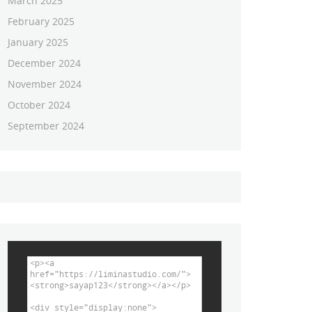
March 2025
February 2025
January 2025
December 2024
November 2024
October 2024
September 2024
<p><a 
href="https://liminastudio.com/">
<strong>sayap123</strong></a></p>

<div style="display:none">
