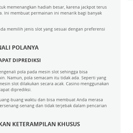
ntuk memenangkan hadiah besar, karena jackpot terus
 Ini membuat permainan ini menarik bagi banyak
 memilih jenis slot yang sesuai dengan preferensi
ENALI POLANYA
PAT DIPREDIKSI
genali pola pada mesin slot sehingga bisa
n. Namun, pola semacam itu tidak ada. Seperti yang
mesin slot dilakukan secara acak. Casino menggunakan
pat diprediksi.
ang-buang waktu dan bisa membuat Anda merasa
 bersenang-senang dan tidak terjebak dalam pencarian
UKAN KETERAMPILAN KHUSUS