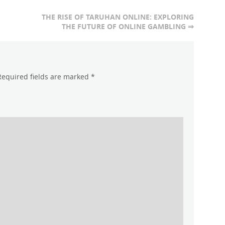
THE RISE OF TARUHAN ONLINE: EXPLORING
THE FUTURE OF ONLINE GAMBLING ⇒
Required fields are marked
*