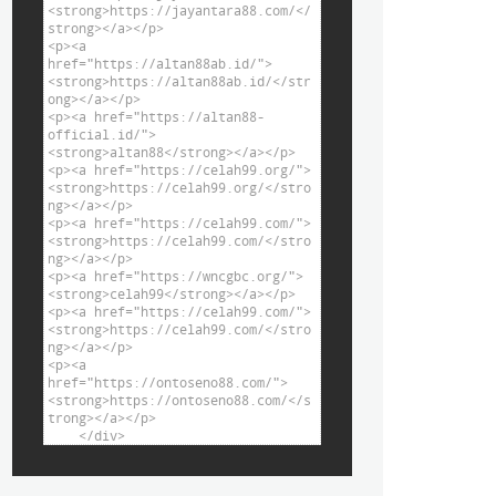
<strong>https://jayantara88.com/</
strong></a></p>

<p><a 
href="https://altan88ab.id/">
<strong>https://altan88ab.id/</str
ong></a></p>

<p><a href="https://altan88-
official.id/">
<strong>altan88</strong></a></p>

<p><a href="https://celah99.org/">
<strong>https://celah99.org/</stro
ng></a></p>

<p><a href="https://celah99.com/">
<strong>https://celah99.com/</stro
ng></a></p>

<p><a href="https://wncgbc.org/">
<strong>celah99</strong></a></p>

<p><a href="https://celah99.com/">
<strong>https://celah99.com/</stro
ng></a></p>

<p><a 
href="https://ontoseno88.com/">
<strong>https://ontoseno88.com/</s
trong></a></p>

    </div>