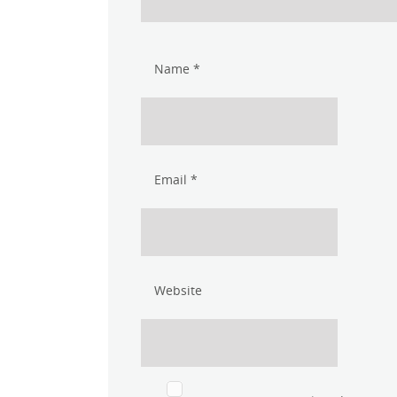
Name
*
Email
*
Website