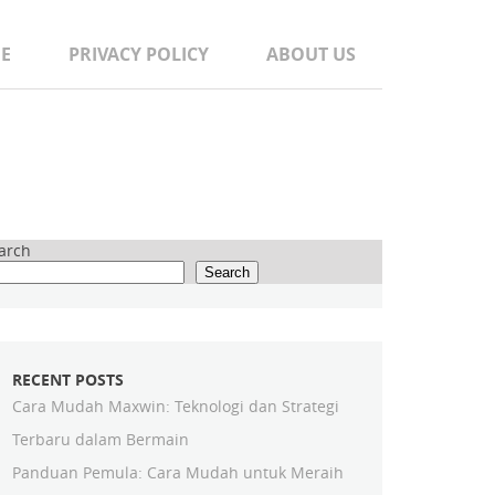
E
PRIVACY POLICY
ABOUT US
arch
Search
RECENT POSTS
Cara Mudah Maxwin: Teknologi dan Strategi
Terbaru dalam Bermain
Panduan Pemula: Cara Mudah untuk Meraih