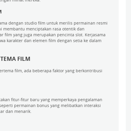
M
ma dengan studio film untuk merilis permainan resmi
ini membantu menciptakan rasa otentik dan
r film yang juga merupakan pencinta slot. Kerjasama
 karakter dan elemen film dengan setia ke dalam
RTEMA FILM
rtema film, ada beberapa faktor yang berkontribusi
takan fitur-fitur baru yang memperkaya pengalaman
m, seperti permainan bonus yang melibatkan interaksi
ar dan menarik.