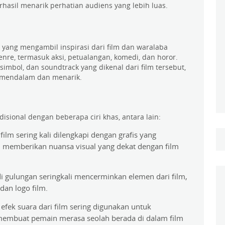
hasil menarik perhatian audiens yang lebih luas.
 yang mengambil inspirasi dari film dan waralaba
genre, termasuk aksi, petualangan, komedi, dan horor.
simbol, dan soundtrack yang dikenal dari film tersebut,
 mendalam dan menarik.
disional dengan beberapa ciri khas, antara lain:
film sering kali dilengkapi dengan grafis yang
 memberikan nuansa visual yang dekat dengan film
 gulungan seringkali mencerminkan elemen dari film,
dan logo film.
efek suara dari film sering digunakan untuk
embuat pemain merasa seolah berada di dalam film