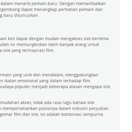
an dalam menarik pemain baru. Dengan memanfaatkan
 pengembang dapat menangkap perhatian pemain dan
g baru diluncurkan.
main kini dapat dengan mudah mengakses slot bertema
udah ini memungkinkan lebih banyak orang untuk
lot yang terinspirasi film.
ermain yang unik dan mendalam, menggabungkan
n ikatan emosional yang dalam terhadap film.
 budaya populer menjadi beberapa alasan mengapa slot
mudahan akses, tidak ada rasa ragu bahwa slot
an mempertahankan posisinya dalam industri perjudian
gemar film dan slot, ini adalah kombinasi sempurna