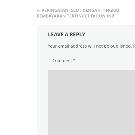
⇐ PERINGATAN: SLOT DENGAN TINGKAT
PEMBAYARAN TERTINGGI TAHUN INI!
LEAVE A REPLY
Your email address will not be published.
Comment
*