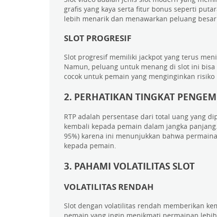
grafis yang kaya serta fitur bonus seperti put
lebih menarik dan menawarkan peluang besar
SLOT PROGRESIF
Slot progresif memiliki jackpot yang terus meni
Namun, peluang untuk menang di slot ini bisa 
cocok untuk pemain yang menginginkan risiko 
2. PERHATIKAN TINGKAT PENGEM
RTP adalah persentase dari total uang yang d
kembali kepada pemain dalam jangka panjang. P
95%) karena ini menunjukkan bahwa permaina
kepada pemain.
3. PAHAMI VOLATILITAS SLOT
VOLATILITAS RENDAH
Slot dengan volatilitas rendah memberikan keme
pemain yang ingin menikmati permainan lebih