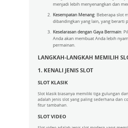
menjadi lebih menyenangkan dan me
Kesempatan Menang
: Beberapa slot m
dibandingkan yang lain, yang berarti 
Keselarasan dengan Gaya Bermain
: P
Anda akan membuat Anda lebih nyam
permainan.
LANGKAH-LANGKAH MEMILIH SLO
1. KENALI JENIS SLOT
SLOT KLASIK
Slot klasik biasanya memiliki tiga gulungan dan
adalah jenis slot yang paling sederhana dan c
fitur tambahan.
SLOT VIDEO
Slot video adalah jenis slot modern yang memi