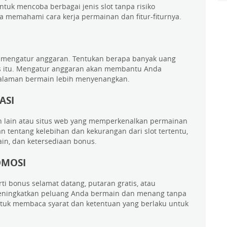
untuk mencoba berbagai jenis slot tanpa risiko
 memahami cara kerja permainan dan fitur-fiturnya.
k mengatur anggaran. Tentukan berapa banyak uang
as itu. Mengatur anggaran akan membantu Anda
alaman bermain lebih menyenangkan.
ASI
in lain atau situs web yang memperkenalkan permainan
an tentang kelebihan dan kekurangan dari slot tertentu,
n, dan ketersediaan bonus.
OMOSI
i bonus selamat datang, putaran gratis, atau
eningkatkan peluang Anda bermain dan menang tanpa
tuk membaca syarat dan ketentuan yang berlaku untuk