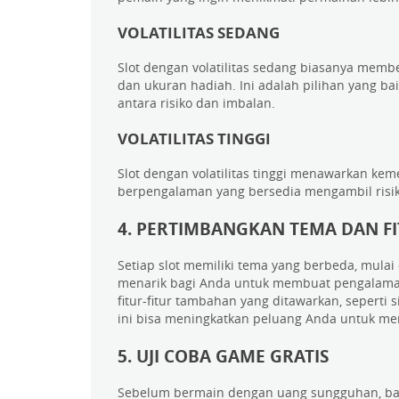
VOLATILITAS SEDANG
Slot dengan volatilitas sedang biasanya mem
dan ukuran hadiah. Ini adalah pilihan yang b
antara risiko dan imbalan.
VOLATILITAS TINGGI
Slot dengan volatilitas tinggi menawarkan kem
berpengalaman yang bersedia mengambil risiko
4. PERTIMBANGKAN TEMA DAN F
Setiap slot memiliki tema yang berbeda, mulai 
menarik bagi Anda untuk membuat pengalaman
fitur-fitur tambahan yang ditawarkan, seperti s
ini bisa meningkatkan peluang Anda untuk m
5. UJI COBA GAME GRATIS
Sebelum bermain dengan uang sungguhan, ban