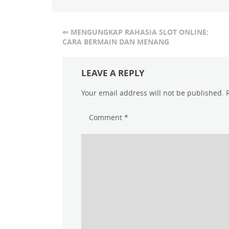
⇐ MENGUNGKAP RAHASIA SLOT ONLINE:
CARA BERMAIN DAN MENANG
LEAVE A REPLY
Your email address will not be published.
Comment
*