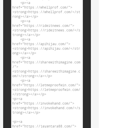
    <p><a 
href="https://whellprof.com/">
<strong>https://whellprof.com/</st
rong></a></p>

    <p><a 
href="https://rideitnews.com/">
<strong>https://rideitnews.com/</s
trong></a></p>

    <p><a 
href="https://apihijau.com/">
<strong>https://apihijau.com/</str
ong></a></p>

    <p><a 
href="https://sharewithimagine.com
/">
<strong>https://sharewithimagine.c
om/</strong></a></p>

    <p><a 
href="https://letmeproofwin.com/">
<strong>https://letmeproofwin.com/
</strong></a></p>

<p><a 
href="https://invokehand.com/">
<strong>https://invokehand.com/</s
trong></a></p>

<p><a 
href="https://jayantara88.com/">